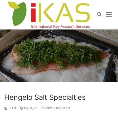
Doorgaan
naar
inhoud
Zoeken naar:
Hengelo Salt Specialties
IKAS
12/04/23
PRODUCENTEN