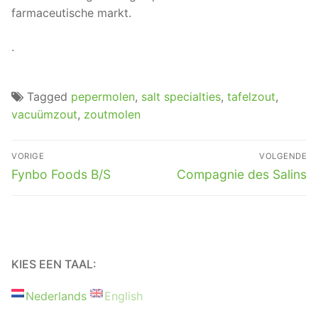
farmaceutische markt.
.
Tagged
pepermolen
,
salt specialties
,
tafelzout
,
vacuümzout
,
zoutmolen
Berichtnavigatie
VORIGE
VOLGENDE
Vorig
Volgend
Fynbo Foods B/S
Compagnie des Salins
bericht:
bericht:
KIES EEN TAAL:
Nederlands
English