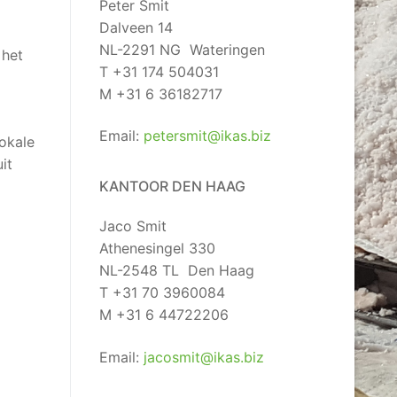
Peter Smit
Dalveen 14
NL-2291 NG Wateringen
 het
T +31 174 504031
M +31 6 36182717
Email:
petersmit@ikas.biz
lokale
it
KANTOOR DEN HAAG
Jaco Smit
Athenesingel 330
NL-2548 TL Den Haag
T +31 70 3960084
M +31 6 44722206
Email:
jacosmit@ikas.biz