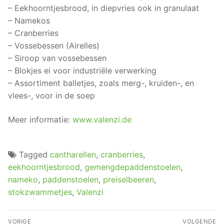
– Eekhoorntjesbrood, in diepvries ook in granulaat
– Namekos
– Cranberries
– Vossebessen (Airelles)
– Siroop van vossebessen
– Blokjes ei voor industriële verwerking
– Assortiment balletjes, zoals merg-, kruiden-, en
vlees-, voor in de soep
Meer informatie:
www.valenzi.de
Tagged
cantharellen
,
cranberries
,
eekhoorntjesbrood
,
gemengdepaddenstoelen
,
nameko
,
paddenstoelen
,
preiselbeeren
,
stokzwammetjes
,
Valenzi
Berichtnavigatie
VORIGE
VOLGENDE