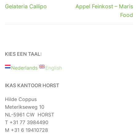
Vorig
Volgend
Gelateria Callipo
Appel Feinkost – Maris
bericht:
bericht:
Food
KIES EEN TAAL:
Nederlands
English
IKAS KANTOOR HORST
Hilde Coppus
Meterikseweg 10
NL-5961 CW HORST
T +31 77 3984490
M +31 6 19410728